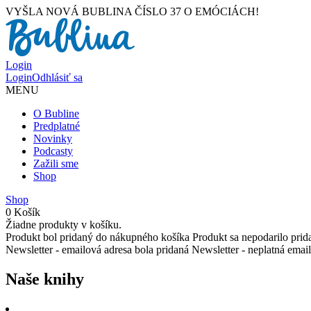
VYŠLA NOVÁ BUBLINA ČÍSLO 37 O EMÓCIÁCH!
Login
Login
Odhlásiť sa
MENU
O Bubline
Predplatné
Novinky
Podcasty
Zažili sme
Shop
Shop
0
Košík
Žiadne produkty v košíku.
Produkt bol pridaný do nákupného košíka
Produkt sa nepodarilo pri
Newsletter - emailová adresa bola pridaná
Newsletter - neplatná emai
Naše knihy