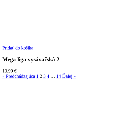
Pridať do košíka
Mega liga vysávačská 2
13,90
€
« Predchádzajúca
1
2
3
4
…
14
Ďalej »