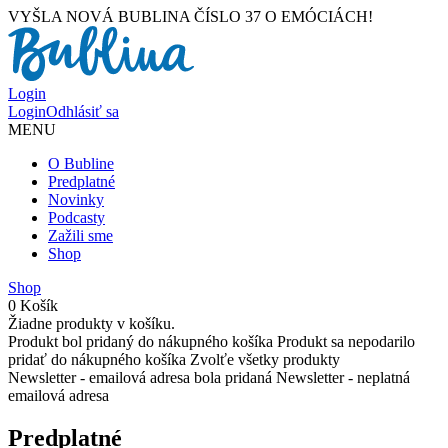
VYŠLA NOVÁ BUBLINA ČÍSLO 37 O EMÓCIÁCH!
Login
Login
Odhlásiť sa
MENU
O Bubline
Predplatné
Novinky
Podcasty
Zažili sme
Shop
Shop
0
Košík
Žiadne produkty v košíku.
Produkt bol pridaný do nákupného košíka
Produkt sa nepodarilo
pridať do nákupného košíka
Zvolťe všetky produkty
Newsletter - emailová adresa bola pridaná
Newsletter - neplatná
emailová adresa
Predplatné