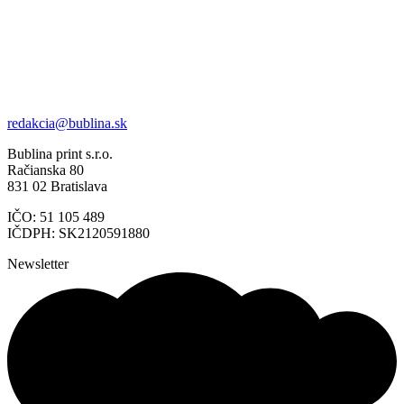
redakcia@bublina.sk
Bublina print s.r.o.
Račianska 80
831 02 Bratislava
IČO: 51 105 489
IČDPH: SK2120591880
Newsletter