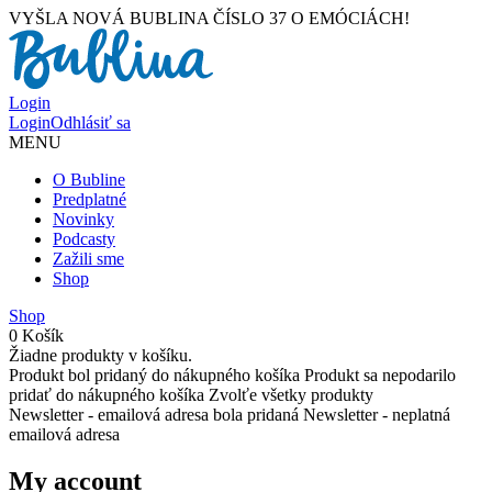
VYŠLA NOVÁ BUBLINA ČÍSLO 37 O EMÓCIÁCH!
Login
Login
Odhlásiť sa
MENU
O Bubline
Predplatné
Novinky
Podcasty
Zažili sme
Shop
Shop
0
Košík
Žiadne produkty v košíku.
Produkt bol pridaný do nákupného košíka
Produkt sa nepodarilo
pridať do nákupného košíka
Zvolťe všetky produkty
Newsletter - emailová adresa bola pridaná
Newsletter - neplatná
emailová adresa
My account