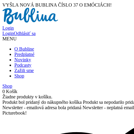
VYŠLA NOVÁ BUBLINA ČÍSLO 37 O EMÓCIÁCH!
Login
Login
Odhlásiť sa
MENU
O Bubline
Predplatné
Novinky
Podcasty
Zažili sme
Shop
Shop
0
Košík
Žiadne produkty v košíku.
Produkt bol pridaný do nákupného košíka
Produkt sa nepodarilo pri
Newsletter - emailová adresa bola pridaná
Newsletter - neplatná emai
Picturebook!