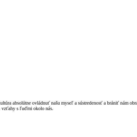
ltúra absolútne ovládnuť našu myseľ a sústredenosť a brániť nám obrát
a vzťahy s ľuďmi okolo nás.