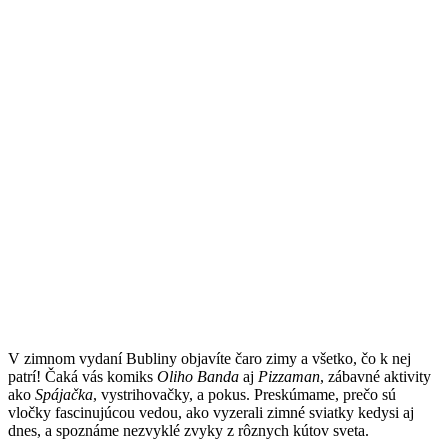
V zimnom vydaní Bubliny objavíte čaro zimy a všetko, čo k nej
patrí! Čaká vás komiks
Oliho Banda
aj
Pizzaman
, zábavné aktivity
ako
Spájačka
, vystrihovačky, a pokus. Preskúmame, prečo sú
vločky fascinujúcou vedou, ako vyzerali zimné sviatky kedysi aj
dnes, a spoznáme nezvyklé zvyky z rôznych kútov sveta.