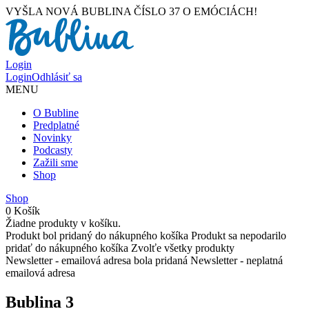
VYŠLA NOVÁ BUBLINA ČÍSLO 37 O EMÓCIÁCH!
Login
Login
Odhlásiť sa
MENU
O Bubline
Predplatné
Novinky
Podcasty
Zažili sme
Shop
Shop
0
Košík
Žiadne produkty v košíku.
Produkt bol pridaný do nákupného košíka
Produkt sa nepodarilo
pridať do nákupného košíka
Zvolťe všetky produkty
Newsletter - emailová adresa bola pridaná
Newsletter - neplatná
emailová adresa
Bublina 3