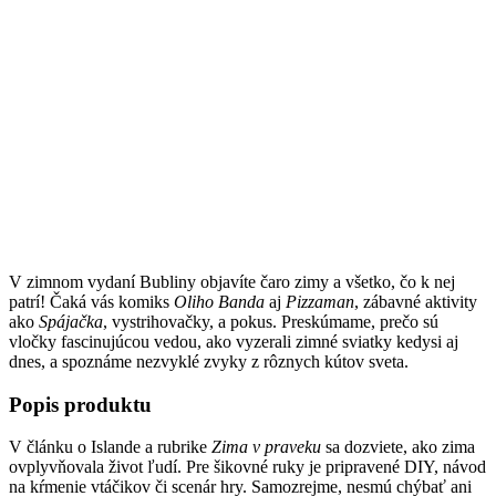
V zimnom vydaní Bubliny objavíte čaro zimy a všetko, čo k nej
patrí! Čaká vás komiks
Oliho Banda
aj
Pizzaman
, zábavné aktivity
ako
Spájačka
, vystrihovačky, a pokus. Preskúmame, prečo sú
vločky fascinujúcou vedou, ako vyzerali zimné sviatky kedysi aj
dnes, a spoznáme nezvyklé zvyky z rôznych kútov sveta.
Popis produktu
V článku o Islande a rubrike
Zima v praveku
sa dozviete, ako zima
ovplyvňovala život ľudí. Pre šikovné ruky je pripravené DIY, návod
na kŕmenie vtáčikov či scenár hry. Samozrejme, nesmú chýbať ani