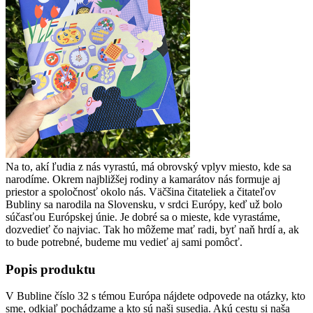
Na to, akí ľudia z nás vyrastú, má obrovský vplyv miesto, kde sa
narodíme. Okrem najbližšej rodiny a kamarátov nás formuje aj
priestor a spoločnosť okolo nás. Väčšina čitateliek a čitateľov
Bubliny sa narodila na Slovensku, v srdci Európy, keď už bolo
súčasťou Európskej únie. Je dobré sa o mieste, kde vyrastáme,
dozvedieť čo najviac. Tak ho môžeme mať radi, byť naň hrdí a, ak
to bude potrebné, budeme mu vedieť aj sami pomôcť.
Popis produktu
V Bubline číslo 32 s témou Európa nájdete odpovede na otázky, kto
sme, odkiaľ pochádzame a kto sú naši susedia. Akú cestu si naša