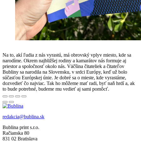
Na to, akí ľudia z nás vyrastú, má obrovský vplyv miesto, kde sa
narodíme. Okrem najbližšej rodiny a kamarátov nás formuje aj
priestor a spoločnosť okolo nás. Väčšina čitateliek a čitateľov
Bubliny sa narodila na Slovensku, v srdci Európy, keď už bolo
súčasťou Európskej únie. Je dobré sa o mieste, kde vyrastáme,
dozvedieť čo najviac. Tak ho môžeme mať radi, byť naň hrdí a, ak
to bude potrebné, budeme mu vedieť aj sami pomôcť.
redakcia@bublina.sk
Bublina print s.r.o.
Račianska 80
831 02 Bratislava