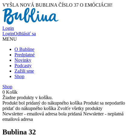
VYŠLA NOVÁ BUBLINA ČÍSLO 37 O EMÓCIÁCH!
Login
Login
Odhlásiť sa
MENU
O Bubline
Predplatné
Novinky
Podcasty
Zažili sme
Shop
Shop
0
Košík
Žiadne produkty v košíku.
Produkt bol pridaný do nákupného košíka
Produkt sa nepodarilo
pridať do nákupného košíka
Zvolťe všetky produkty
Newsletter - emailová adresa bola pridaná
Newsletter - neplatná
emailová adresa
Bublina 32