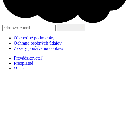
Obchodné podmienky
Ochrana osobných údajov
Zásady používania cookies
Prevádzkovateľ
Predplatné
O nás
INSTAGRAM
FACEBOOK
YOUTUBE
TIKTOK
Detský časopis Bublina je podporený z Fondu na podporu umenia.