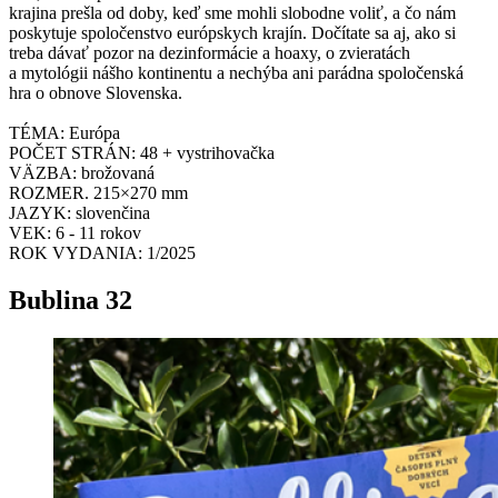
krajina prešla od doby, keď sme mohli slobodne voliť, a čo nám
poskytuje spoločenstvo európskych krajín. Dočítate sa aj, ako si
treba dávať pozor na dezinformácie a hoaxy, o zvieratách
a mytológii nášho kontinentu a nechýba ani parádna spoločenská
hra o obnove Slovenska.
TÉMA: Európa
POČET STRÁN: 48 + vystrihovačka
VÄZBA: brožovaná
ROZMER. 215×270 mm
JAZYK: slovenčina
VEK: 6 - 11 rokov
ROK VYDANIA: 1/2025
Bublina 32