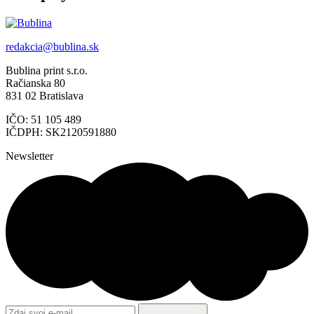
redakcia@bublina.sk
Bublina print s.r.o.
Račianska 80
831 02 Bratislava
IČO: 51 105 489
IČDPH: SK2120591880
Newsletter