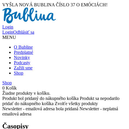
VYŠLA NOVÁ BUBLINA ČÍSLO 37 O EMÓCIÁCH!
Login
Login
Odhlásiť sa
MENU
O Bubline
Predplatné
Novinky
Podcasty
Zažili sme
Shop
Shop
0
Košík
Žiadne produkty v košíku.
Produkt bol pridaný do nákupného košíka
Produkt sa nepodarilo
pridať do nákupného košíka
Zvolťe všetky produkty
Newsletter - emailová adresa bola pridaná
Newsletter - neplatná
emailová adresa
Časopisy